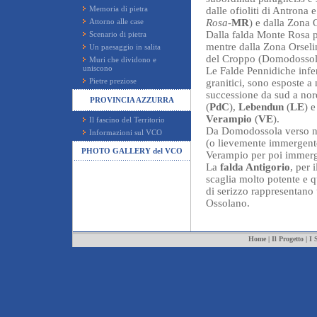
Memoria di pietra
dalle ofioliti di Antrona
Attorno alle case
Rosa
-
MR
) e dalla Zona
Dalla falda Monte Rosa p
Scenario di pietra
mentre dalla Zona Orsel
Un paesaggio in salita
del Croppo (Domodossol
Muri che dividono e
uniscono
Le Falde Pennidiche inferi
Pietre preziose
granitici, sono esposte 
successione da sud a nor
PROVINCIA AZZURRA
(
PdC
),
Lebendun
(
LE
) 
Verampio
(
VE
).
Il fascino del Territorio
Da Domodossola verso nor
Informazioni sul VCO
(o lievemente immergente
PHOTO GALLERY del VCO
Verampio per poi immerg
La
falda Antigorio
, per 
scaglia molto potente e qu
di serizzo rappresentano
Ossolano.
Home
|
Il Progetto
|
I 