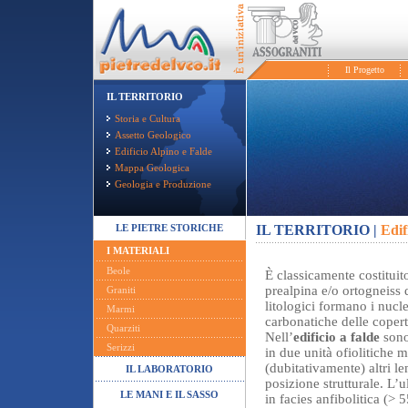
Il Progetto
IL TERRITORIO
Storia e Cultura
Assetto Geologico
Edificio Alpino e Falde
Mappa Geologica
Geologia e Produzione
LE PIETRE STORICHE
IL TERRITORIO |
Edif
I MATERIALI
Beole
È classicamente costituit
prealpina e/o ortogneiss 
Graniti
litologici formano i nucl
Marmi
carbonatiche delle coper
Quarziti
Nell’
edificio a falde
sono
Serizzi
in due unità ofiolitiche m
(dubitativamente) altri le
IL LABORATORIO
posizione strutturale. L’
LE MANI E IL SASSO
in facies anfibolitica (> 