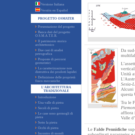
Versione Italiana
Versión en Español
PROGETTO OSMATER
Presentazione del progetto
Banca dati del progetto
O.S.M.A.T.E.R.
Il patrimonio storico
architettonico
Da sud-
Due casi di analisi
petrografica
multifa
Proposte di percorsi
geoturistici
L’asset
La caratterizzazione non
vertical
distruttiva dei prodotti lapidei
Unità a
Definizione delle proprietà
L'Austr
fisico meccaniche
Sesia-
L'ARCHITETTURA
Alcuni t
TRADIZIONALE
questa 
Introduzione
Tra le 
Una valle di pietra
Austroalpino
Piemon
Secoli di pietra
affiora
Le case sono germogli di
pietra
Valle d
Sotto la pietra
Occhi di pietra
Le
Falde Pennidiche
supe
Incontro di mondi
subordinati paragneiss e